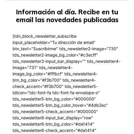
Información al día. Recibe en tu
email las novedades publicadas
[tdn_block_newsletter_subscribe
input_placeholder="Tu dirección de email"
btn_text="Suscribirme" tds_newsletter2-image="730"
tds_newsletter2-image_bg_color="#c3ecff"
tds_newsletter3-input_bar_display="" tds_newsletter4-
image="731" tds_newsletter4-
image_bg_color="#fffbcf" tds_newsletter4-
btn_bg_color="#f3b700" tds_newsletter4-
check_accent="#f3b700" tds_newsletter5-
tdicon="tdc-font-fa tdc-font-fa-envelope-o"
tds_newsletter5-btn_bg_color="#000000"
tds_newsletter5-btn_bg_color_hover="#4db2ec"
tds_newsletter5-check_accent="#000000"
tds_newsletter6-input_bar_display="row"
tds_newsletter6-btn_bg_color="#da1414"
tds_newsletter6-check_accent="#da1414"