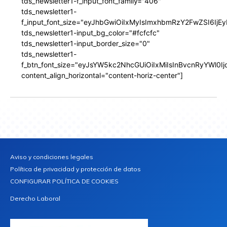
tds_newsletter1-f_input_font_family="406"
tds_newsletter1-
f_input_font_size="eyJhbGwiOiIxMyIsImxhbmRzY2FwZSI6IjEy
tds_newsletter1-input_bg_color="#fcfcfc"
tds_newsletter1-input_border_size="0"
tds_newsletter1-
f_btn_font_size="eyJsYW5kc2NhcGUiOiIxMiIsInBvcnRyYWl0I
content_align_horizontal="content-horiz-center"]
Aviso y condiciones legales
Política de privacidad y protección de datos
CONFIGURAR POLÍTICA DE COOKIES
Derecho Laboral