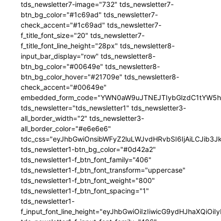
tds_newsletter7-image="732" tds_newsletter7-
btn_bg_color="#1c69ad" tds_newsletter7-
check_accent="#1c69ad" tds_newsletter7-
f_title_font_size="20" tds_newsletter7-
f_title_font_line_height="28px" tds_newsletter8-
input_bar_display="row" tds_newsletter8-
btn_bg_color="#00649e" tds_newsletter8-
btn_bg_color_hover="#21709e" tds_newsletter8-
check_accent="#00649e"
embedded_form_code="YWN0aW9uJTNEJTIybGlzdC1tYW5hZ
tds_newsletter="tds_newsletter1" tds_newsletter3-
all_border_width="2" tds_newsletter3-
all_border_color="#e6e6e6"
tdc_css="eyJhbGwiOnsibWFyZ2luLWJvdHRvbSI6IjAiLCJib3JkZ
tds_newsletter1-btn_bg_color="#0d42a2"
tds_newsletter1-f_btn_font_family="406"
tds_newsletter1-f_btn_font_transform="uppercase"
tds_newsletter1-f_btn_font_weight="800"
tds_newsletter1-f_btn_font_spacing="1"
tds_newsletter1-
f_input_font_line_height="eyJhbGwiOiIzIiwicG9ydHJhaXQiOi