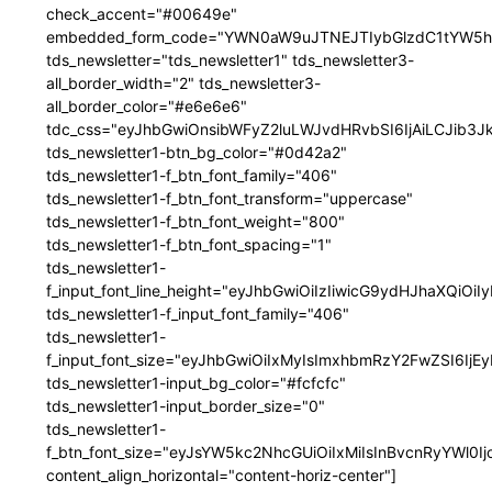
check_accent="#00649e"
embedded_form_code="YWN0aW9uJTNEJTIybGlzdC1tYW5hZ
tds_newsletter="tds_newsletter1" tds_newsletter3-
all_border_width="2" tds_newsletter3-
all_border_color="#e6e6e6"
tdc_css="eyJhbGwiOnsibWFyZ2luLWJvdHRvbSI6IjAiLCJib3JkZ
tds_newsletter1-btn_bg_color="#0d42a2"
tds_newsletter1-f_btn_font_family="406"
tds_newsletter1-f_btn_font_transform="uppercase"
tds_newsletter1-f_btn_font_weight="800"
tds_newsletter1-f_btn_font_spacing="1"
tds_newsletter1-
f_input_font_line_height="eyJhbGwiOiIzIiwicG9ydHJhaXQiOi
tds_newsletter1-f_input_font_family="406"
tds_newsletter1-
f_input_font_size="eyJhbGwiOiIxMyIsImxhbmRzY2FwZSI6IjEy
tds_newsletter1-input_bg_color="#fcfcfc"
tds_newsletter1-input_border_size="0"
tds_newsletter1-
f_btn_font_size="eyJsYW5kc2NhcGUiOiIxMiIsInBvcnRyYWl0I
content_align_horizontal="content-horiz-center"]