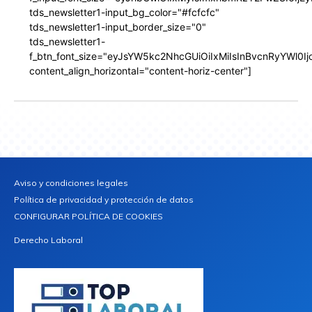
tds_newsletter1-input_bg_color="#fcfcfc"
tds_newsletter1-input_border_size="0"
tds_newsletter1-
f_btn_font_size="eyJsYW5kc2NhcGUiOiIxMiIsInBvcnRyYWl0I
content_align_horizontal="content-horiz-center"]
Aviso y condiciones legales
Política de privacidad y protección de datos
CONFIGURAR POLÍTICA DE COOKIES
Derecho Laboral