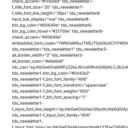
check_accent="#1c69ad" tds_newsletter7-
f_title_font_size="20" tds_newsletter7-
f_title_font_line_height="28px" tds_newsletter8-
input_bar_display="row" tds_newsletter8-
btn_bg_color="#00649e" tds_newsletter8-
btn_bg_color_hover="#21709e" tds_newsletter8-
check_accent="#00649e"
embedded_form_code="YWN0aW9uJTNEJTIybGlzdC1tYW5hZ
tds_newsletter="tds_newsletter1" tds_newsletter3-
all_border_width="2" tds_newsletter3-
all_border_color="#e6e6e6"
tdc_css="eyJhbGwiOnsibWFyZ2luLWJvdHRvbSI6IjAiLCJib3JkZ
tds_newsletter1-btn_bg_color="#0d42a2"
tds_newsletter1-f_btn_font_family="406"
tds_newsletter1-f_btn_font_transform="uppercase"
tds_newsletter1-f_btn_font_weight="800"
tds_newsletter1-f_btn_font_spacing="1"
tds_newsletter1-
f_input_font_line_height="eyJhbGwiOiIzIiwicG9ydHJhaXQiOi
tds_newsletter1-f_input_font_family="406"
tds_newsletter1-
f_input_font_size="eyJhbGwiOiIxMyIsImxhbmRzY2FwZSI6IjEy