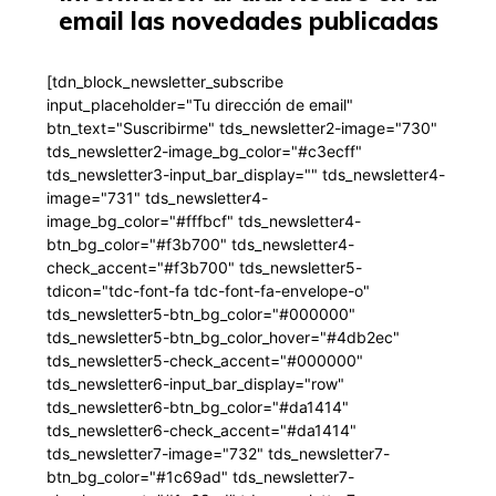
email las novedades publicadas
[tdn_block_newsletter_subscribe
input_placeholder="Tu dirección de email"
btn_text="Suscribirme" tds_newsletter2-image="730"
tds_newsletter2-image_bg_color="#c3ecff"
tds_newsletter3-input_bar_display="" tds_newsletter4-
image="731" tds_newsletter4-
image_bg_color="#fffbcf" tds_newsletter4-
btn_bg_color="#f3b700" tds_newsletter4-
check_accent="#f3b700" tds_newsletter5-
tdicon="tdc-font-fa tdc-font-fa-envelope-o"
tds_newsletter5-btn_bg_color="#000000"
tds_newsletter5-btn_bg_color_hover="#4db2ec"
tds_newsletter5-check_accent="#000000"
tds_newsletter6-input_bar_display="row"
tds_newsletter6-btn_bg_color="#da1414"
tds_newsletter6-check_accent="#da1414"
tds_newsletter7-image="732" tds_newsletter7-
btn_bg_color="#1c69ad" tds_newsletter7-