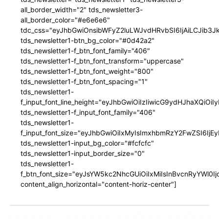
all_border_width="2" tds_newsletter3-
all_border_color="#e6e6e6"
tdc_css="eyJhbGwiOnsibWFyZ2luLWJvdHRvbSI6IjAiLCJib3JkZ
tds_newsletter1-btn_bg_color="#0d42a2"
tds_newsletter1-f_btn_font_family="406"
tds_newsletter1-f_btn_font_transform="uppercase"
tds_newsletter1-f_btn_font_weight="800"
tds_newsletter1-f_btn_font_spacing="1"
tds_newsletter1-
f_input_font_line_height="eyJhbGwiOiIzIiwicG9ydHJhaXQiOi
tds_newsletter1-f_input_font_family="406"
tds_newsletter1-
f_input_font_size="eyJhbGwiOiIxMyIsImxhbmRzY2FwZSI6IjEy
tds_newsletter1-input_bg_color="#fcfcfc"
tds_newsletter1-input_border_size="0"
tds_newsletter1-
f_btn_font_size="eyJsYW5kc2NhcGUiOiIxMiIsInBvcnRyYWl0I
content_align_horizontal="content-horiz-center"]