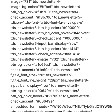
image="731" tds_newsletter4-
image_bg_color="#fffbcf" tds_newsletter4-
btn_bg_color="#f3b700" tds_newsletter4-
check_accent="#f3b700" tds_newsletter5-
tdicon="tdc-font-fa tdc-font-fa-envelope-o"
tds_newsletter5-btn_bg_color="#000000"
tds_newsletter5-btn_bg_color_hover="#4db2ec"
tds_newsletter5-check_accent="#000000"
tds_newsletter6-input_bar_display="row"
tds_newsletter6-btn_bg_color="#da1414"
tds_newsletter6-check_accent="#da1414"
tds_newsletter7-image="732" tds_newsletter7-
btn_bg_color="#1c69ad" tds_newsletter7-
check_accent="#1c69ad" tds_newsletter7-
f_title_font_size="20" tds_newsletter7-
f_title_font_line_height="28px" tds_newsletter8-
input_bar_display="row" tds_newsletter8-
btn_bg_color="#00649e" tds_newsletter8-
btn_bg_color_hover="#21709e" tds_newsletter8-
check_accent="#00649e"
embedded_form_code="YWN0aW9uJTNEJTIybGlzdC1tYW5hZ
tds_newsletter="tds_newsletter1" tds_newsletter3-