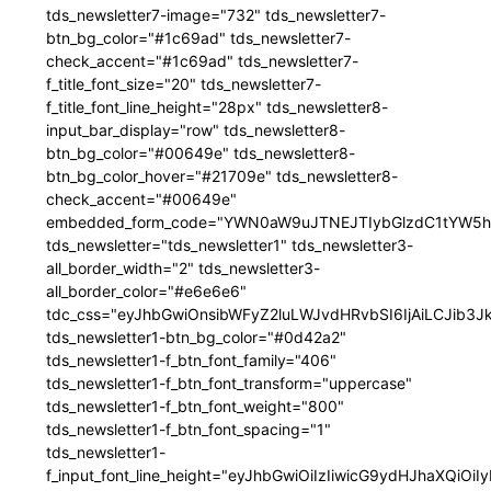
tds_newsletter7-image="732" tds_newsletter7-
btn_bg_color="#1c69ad" tds_newsletter7-
check_accent="#1c69ad" tds_newsletter7-
f_title_font_size="20" tds_newsletter7-
f_title_font_line_height="28px" tds_newsletter8-
input_bar_display="row" tds_newsletter8-
btn_bg_color="#00649e" tds_newsletter8-
btn_bg_color_hover="#21709e" tds_newsletter8-
check_accent="#00649e"
embedded_form_code="YWN0aW9uJTNEJTIybGlzdC1tYW5hZ
tds_newsletter="tds_newsletter1" tds_newsletter3-
all_border_width="2" tds_newsletter3-
all_border_color="#e6e6e6"
tdc_css="eyJhbGwiOnsibWFyZ2luLWJvdHRvbSI6IjAiLCJib3JkZ
tds_newsletter1-btn_bg_color="#0d42a2"
tds_newsletter1-f_btn_font_family="406"
tds_newsletter1-f_btn_font_transform="uppercase"
tds_newsletter1-f_btn_font_weight="800"
tds_newsletter1-f_btn_font_spacing="1"
tds_newsletter1-
f_input_font_line_height="eyJhbGwiOiIzIiwicG9ydHJhaXQiOi