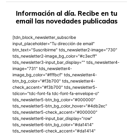
Información al día. Recibe en tu
email las novedades publicadas
[tdn_block_newsletter_subscribe
input_placeholder="Tu dirección de email"
btn_text="Suscribirme" tds_newsletter2-image="730"
tds_newsletter2-image_bg_color="#c3ecff"
tds_newsletter3-input_bar_display="" tds_newsletter4-
image="731" tds_newsletter4-
image_bg_color="#fffbcf" tds_newsletter4-
btn_bg_color="#f3b700" tds_newsletter4-
check_accent="#f3b700" tds_newsletter5-
tdicon="tdc-font-fa tdc-font-fa-envelope-o"
tds_newsletter5-btn_bg_color="#000000"
tds_newsletter5-btn_bg_color_hover="#4db2ec"
tds_newsletter5-check_accent="#000000"
tds_newsletter6-input_bar_display="row"
tds_newsletter6-btn_bg_color="#da1414"
tds_newsletter6-check_accent="#da1414"