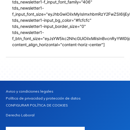
tds_newsletter1-f_input_font_family="406"
tds_newsletter1-
f_input_font_size="eyJhbGwiOiIxMyIsImxhbmRzY2FwZSI6IjEy
tds_newsletter1-input_bg_color="#fcfcfc"
tds_newsletter1-input_border_size="0"
tds_newsletter1-
f_btn_font_size="eyJsYW5kc2NhcGUiOiIxMiIsInBvcnRyYWl0I
content_align_horizontal="content-horiz-center"]
Aviso y condiciones legales
Política de privacidad y protección de datos
CONFIGURAR POLÍTICA DE COOKIES
Derecho Laboral