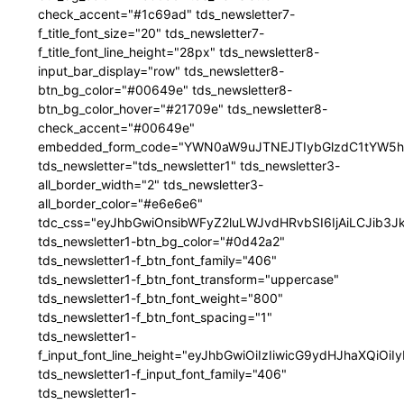
check_accent="#1c69ad" tds_newsletter7-
f_title_font_size="20" tds_newsletter7-
f_title_font_line_height="28px" tds_newsletter8-
input_bar_display="row" tds_newsletter8-
btn_bg_color="#00649e" tds_newsletter8-
btn_bg_color_hover="#21709e" tds_newsletter8-
check_accent="#00649e"
embedded_form_code="YWN0aW9uJTNEJTIybGlzdC1tYW5hZ
tds_newsletter="tds_newsletter1" tds_newsletter3-
all_border_width="2" tds_newsletter3-
all_border_color="#e6e6e6"
tdc_css="eyJhbGwiOnsibWFyZ2luLWJvdHRvbSI6IjAiLCJib3JkZ
tds_newsletter1-btn_bg_color="#0d42a2"
tds_newsletter1-f_btn_font_family="406"
tds_newsletter1-f_btn_font_transform="uppercase"
tds_newsletter1-f_btn_font_weight="800"
tds_newsletter1-f_btn_font_spacing="1"
tds_newsletter1-
f_input_font_line_height="eyJhbGwiOiIzIiwicG9ydHJhaXQiOi
tds_newsletter1-f_input_font_family="406"
tds_newsletter1-