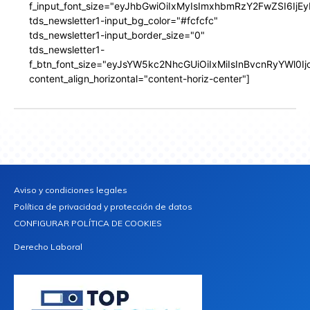
f_input_font_size="eyJhbGwiOiIxMyIsImxhbmRzY2FwZSI6IjEy
tds_newsletter1-input_bg_color="#fcfcfc"
tds_newsletter1-input_border_size="0"
tds_newsletter1-
f_btn_font_size="eyJsYW5kc2NhcGUiOiIxMiIsInBvcnRyYWl0I
content_align_horizontal="content-horiz-center"]
Aviso y condiciones legales
Política de privacidad y protección de datos
CONFIGURAR POLÍTICA DE COOKIES
Derecho Laboral