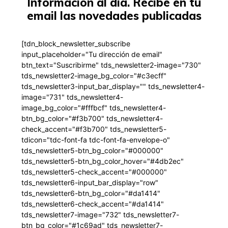
Información al día. Recibe en tu
email las novedades publicadas
[tdn_block_newsletter_subscribe
input_placeholder="Tu dirección de email"
btn_text="Suscribirme" tds_newsletter2-image="730"
tds_newsletter2-image_bg_color="#c3ecff"
tds_newsletter3-input_bar_display="" tds_newsletter4-
image="731" tds_newsletter4-
image_bg_color="#fffbcf" tds_newsletter4-
btn_bg_color="#f3b700" tds_newsletter4-
check_accent="#f3b700" tds_newsletter5-
tdicon="tdc-font-fa tdc-font-fa-envelope-o"
tds_newsletter5-btn_bg_color="#000000"
tds_newsletter5-btn_bg_color_hover="#4db2ec"
tds_newsletter5-check_accent="#000000"
tds_newsletter6-input_bar_display="row"
tds_newsletter6-btn_bg_color="#da1414"
tds_newsletter6-check_accent="#da1414"
tds_newsletter7-image="732" tds_newsletter7-
btn_bg_color="#1c69ad" tds_newsletter7-