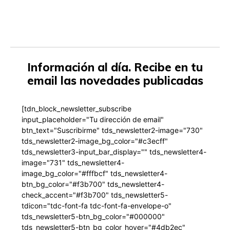
Información al día. Recibe en tu
email las novedades publicadas
[tdn_block_newsletter_subscribe
input_placeholder="Tu dirección de email"
btn_text="Suscribirme" tds_newsletter2-image="730"
tds_newsletter2-image_bg_color="#c3ecff"
tds_newsletter3-input_bar_display="" tds_newsletter4-
image="731" tds_newsletter4-
image_bg_color="#fffbcf" tds_newsletter4-
btn_bg_color="#f3b700" tds_newsletter4-
check_accent="#f3b700" tds_newsletter5-
tdicon="tdc-font-fa tdc-font-fa-envelope-o"
tds_newsletter5-btn_bg_color="#000000"
tds_newsletter5-btn_bg_color_hover="#4db2ec"