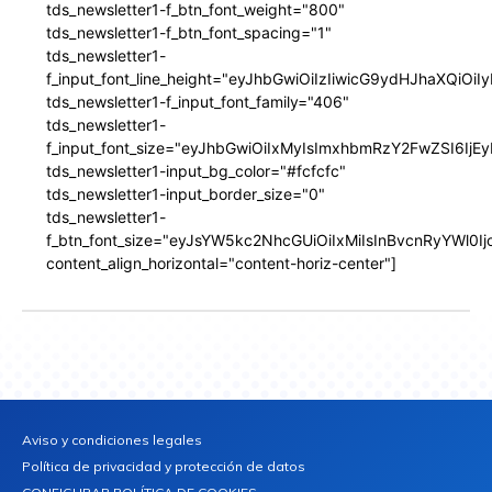
tds_newsletter1-f_btn_font_weight="800"
tds_newsletter1-f_btn_font_spacing="1"
tds_newsletter1-
f_input_font_line_height="eyJhbGwiOiIzIiwicG9ydHJhaXQiOi
tds_newsletter1-f_input_font_family="406"
tds_newsletter1-
f_input_font_size="eyJhbGwiOiIxMyIsImxhbmRzY2FwZSI6IjEy
tds_newsletter1-input_bg_color="#fcfcfc"
tds_newsletter1-input_border_size="0"
tds_newsletter1-
f_btn_font_size="eyJsYW5kc2NhcGUiOiIxMiIsInBvcnRyYWl0I
content_align_horizontal="content-horiz-center"]
Aviso y condiciones legales
Política de privacidad y protección de datos