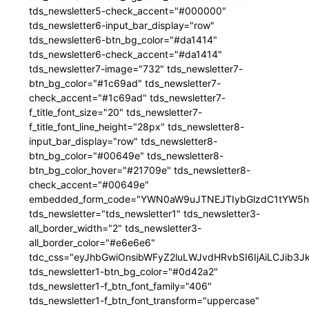
tds_newsletter5-check_accent="#000000"
tds_newsletter6-input_bar_display="row"
tds_newsletter6-btn_bg_color="#da1414"
tds_newsletter6-check_accent="#da1414"
tds_newsletter7-image="732" tds_newsletter7-
btn_bg_color="#1c69ad" tds_newsletter7-
check_accent="#1c69ad" tds_newsletter7-
f_title_font_size="20" tds_newsletter7-
f_title_font_line_height="28px" tds_newsletter8-
input_bar_display="row" tds_newsletter8-
btn_bg_color="#00649e" tds_newsletter8-
btn_bg_color_hover="#21709e" tds_newsletter8-
check_accent="#00649e"
embedded_form_code="YWN0aW9uJTNEJTIybGlzdC1tYW5hZ
tds_newsletter="tds_newsletter1" tds_newsletter3-
all_border_width="2" tds_newsletter3-
all_border_color="#e6e6e6"
tdc_css="eyJhbGwiOnsibWFyZ2luLWJvdHRvbSI6IjAiLCJib3JkZ
tds_newsletter1-btn_bg_color="#0d42a2"
tds_newsletter1-f_btn_font_family="406"
tds_newsletter1-f_btn_font_transform="uppercase"