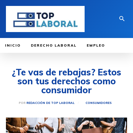
INICIO
DERECHO LABORAL
EMPLEO
¿Te vas de rebajas? Estos
son tus derechos como
consumidor
POR
REDACCIÓN DE TOP LABORAL
CONSUMIDORES